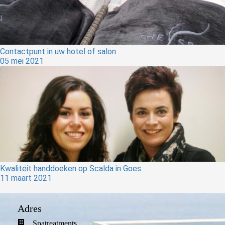
s kan de
e niet
oneren.
ieken
Contactpunt in uw hotel of salon
05 mei 2021
ische
s worden
kt om
em
tie te
elen over
drag van
zoeker op
site.
Kwaliteit handdoeken op Scalda in Goes
11 maart 2021
ing
ingcookies
Adres
 gebruikt
oekers te
Spatreatments