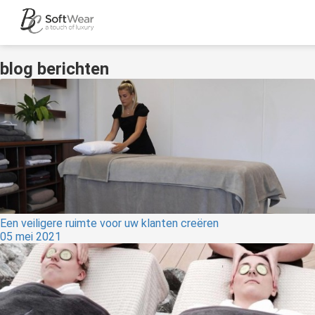
blog berichten
ngen
 policy
oneel
onele
s zijn
kelijk om
Een veiligere ruimte voor uw klanten creëren
05 mei 2021
bsite te
ken. Ze
 gebruikt
asisfuncties
der deze