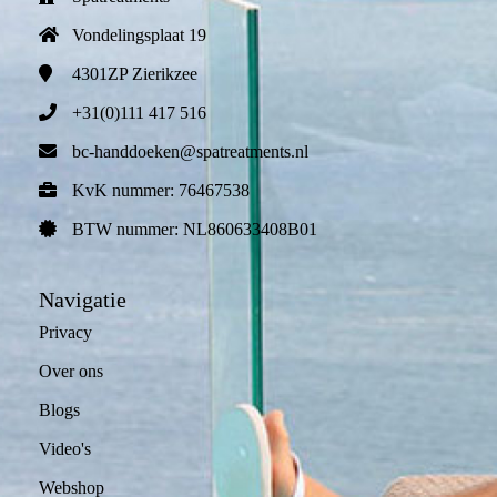
 op de
Vondelingsplaat 19
e. Hierdoor
 website-
4301ZP
Zierikzee
ren
+31(0)111 417 516
nte
bc-handdoeken@spatreatments.nl
enties
gebaseerd
KvK nummer: 76467538
 gedrag van
BTW nummer: NL860633408B01
ezoeker.
Navigatie
uren
Privacy
Over ons
Blogs
Video's
Webshop